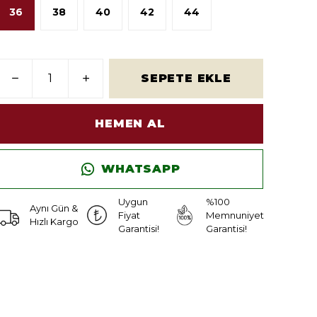
36
38
40
42
44
SEPETE EKLE
HEMEN AL
WHATSAPP
Uygun
%100
Aynı Gün &
Fiyat
Memnuniyet
Hızlı Kargo
Garantisi!
Garantisi!