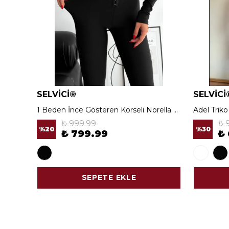
SELVİCİ®
SELVİCİ
1 Beden İnce Gösteren Korseli Norella Tayt
Adel Trik
₺ 999.99
₺ 
%
20
%
30
₺ 799.99
₺
SEPETE EKLE