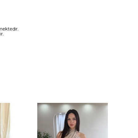
mektedir.
r.