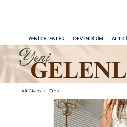
YENİ GELENLER
DEV İNDİRİM
ALT G
Alt Giyim
Etek