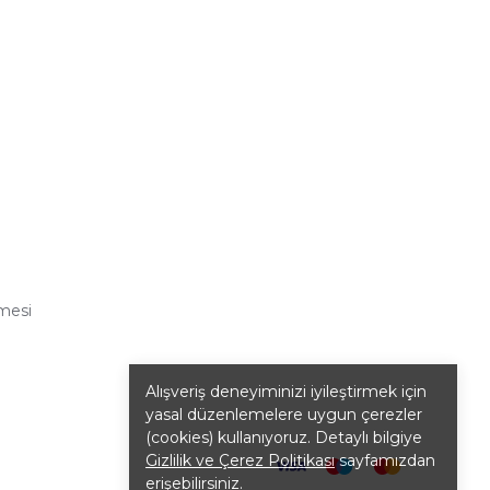
şmesi
Alışveriş deneyiminizi iyileştirmek için
yasal düzenlemelere uygun çerezler
(cookies) kullanıyoruz. Detaylı bilgiye
Gizlilik ve Çerez Politikası
sayfamızdan
erişebilirsiniz.