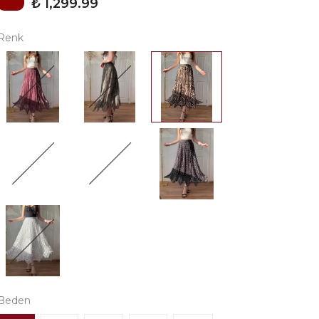
₺ 1,299.99
Renk
Beden