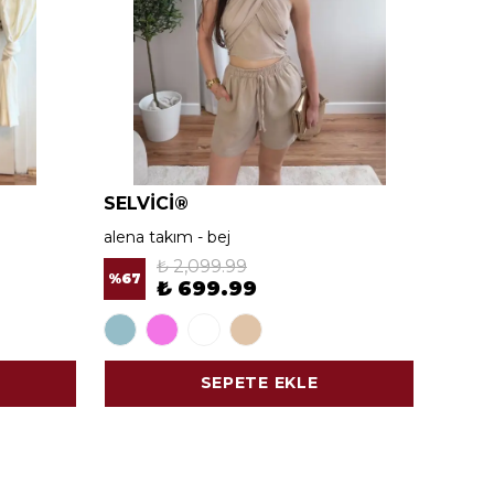
SELVİCİ®
SELV
alena takım - bej
alena 
₺ 2,099.99
%
67
%
67
₺ 699.99
SEPETE EKLE