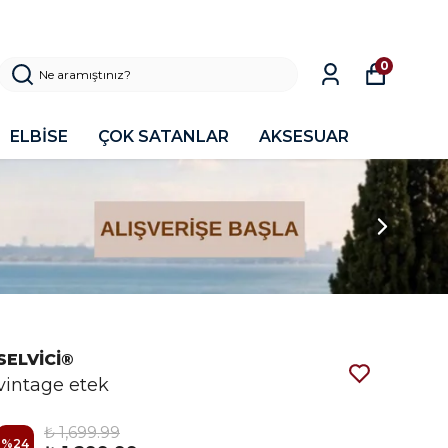
0
ELBİSE
ÇOK SATANLAR
AKSESUAR
SELVİCİ®
vintage etek
₺ 1,699.99
%
24