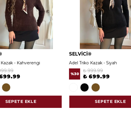
®
SELVİCİ®
o Kazak - Kahverengi
Adel Triko Kazak - Siyah
999.99
₺ 999.99
%
30
 699.99
₺ 699.99
SEPETE EKLE
SEPETE EKLE