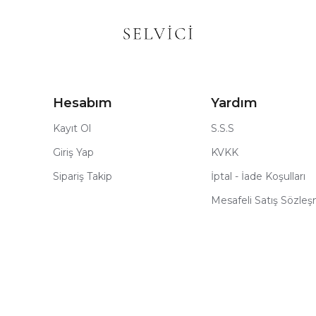
Hesabım
Yardım
Kayıt Ol
S.S.S
Giriş Yap
KVKK
Sipariş Takip
İptal - İade Koşulları
Mesafeli Satış Sözle