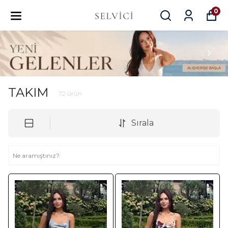
0
TAKIM
72
ürün
Sırala