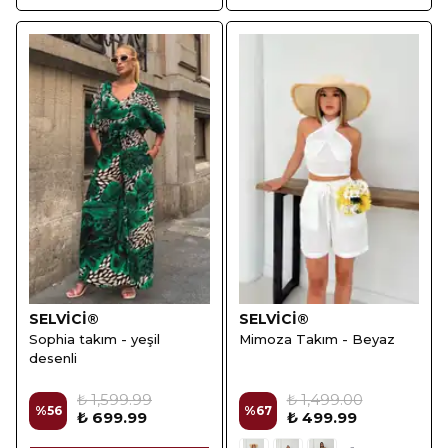
SELVİCİ®
SELVİCİ®
Sophia takım - yeşil
Mimoza Takım - Beyaz
desenli
₺ 1,599.99
₺ 1,499.00
%
56
%
67
₺ 699.99
₺ 499.99