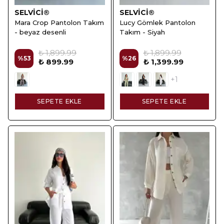
SELVİCİ®
SELVİCİ®
Mara Crop Pantolon Takım
Lucy Gömlek Pantolon
- beyaz desenli
Takım - Siyah
₺ 1,899.99
₺ 1,899.99
%
53
%
26
₺ 899.99
₺ 1,399.99
+1
SEPETE EKLE
SEPETE EKLE