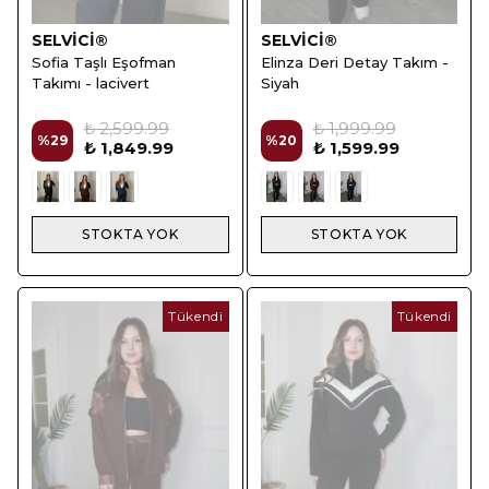
SELVİCİ®
SELVİCİ®
Sofia Taşlı Eşofman
Elinza Deri Detay Takım -
Takımı - lacivert
Siyah
₺ 2,599.99
₺ 1,999.99
%
29
%
20
₺ 1,849.99
₺ 1,599.99
STOKTA YOK
STOKTA YOK
Tükendi
Tükendi