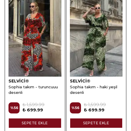
SELVİCİ®
SELVİCİ®
Sophia takım - turuncuuu
Sophia takım - haki yeşil
desenli
desenli
₺ 1,599.99
₺ 1,599.99
%
56
%
56
₺ 699.99
₺ 699.99
SEPETE EKLE
SEPETE EKLE