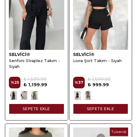
SELVİCİ®
SELVİCİ®
Senfoni Straplez Takım -
Liora Şort Takım - Siyah
Siyah
₺ 1,599.99
₺ 1,599.00
%
25
%
37
₺ 1,199.99
₺ 999.99
SEPETE EKLE
SEPETE EKLE
Tükendi