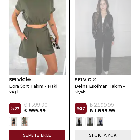
SELVİCİ®
SELVİCİ®
Liora Şort Takım - Haki
Delina Eşofman Takım -
Yeşil
Siyah
₺ 1,599.00
₺ 2,599.99
%
37
%
27
₺ 999.99
₺ 1,899.99
SEPETE EKLE
STOKTA YOK