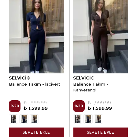
SELVİCİ®
SELVİCİ®
Balience Takım - lacivert
Balience Takım -
Kahverengi
₺ 1,999.99
₺ 1,999.99
%
20
%
20
₺ 1,599.99
₺ 1,599.99
SEPETE EKLE
SEPETE EKLE