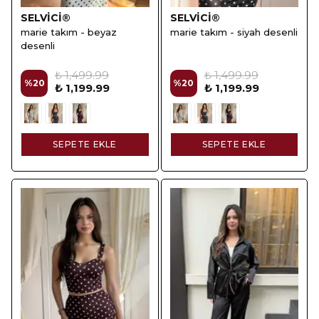
SELVİCİ®
SELVİCİ®
marie takım - beyaz
marie takım - siyah desenli
desenli
₺ 1,499.99
₺ 1,499.99
%
20
%
20
₺ 1,199.99
₺ 1,199.99
SEPETE EKLE
SEPETE EKLE