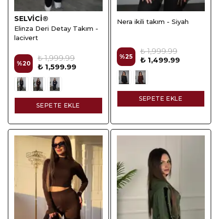
SELVİCİ®
Nera ikili takım - Siyah
Elinza Deri Detay Takım -
lacivert
₺ 1,999.99
%
25
₺ 1,999.99
₺ 1,499.99
%
20
₺ 1,599.99
SEPETE EKLE
SEPETE EKLE