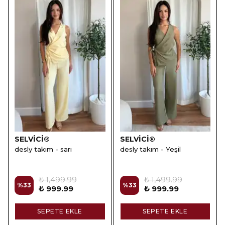
SELVİCİ®
SELVİCİ®
desly takım - sarı
desly takım - Yeşil
₺ 1,499.99
₺ 1,499.99
%
33
%
33
₺ 999.99
₺ 999.99
SEPETE EKLE
SEPETE EKLE