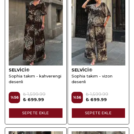
SELVİCİ®
SELVİCİ®
Sophia takım - kahverengi
Sophia takım - vizon
desenli
desenli
₺ 1,599.99
₺ 1,599.99
%
56
%
56
₺ 699.99
₺ 699.99
SEPETE EKLE
SEPETE EKLE