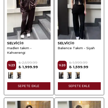
SELVİCİ®
SELVİCİ®
madlen takım -
Balience Takım - Siyah
Kahverengi
₺ 2,599.99
₺ 1,999.99
%
23
%
20
₺ 1,999.99
₺ 1,599.99
SEPETE EKLE
SEPETE EKLE