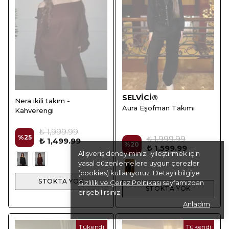
SELVİCİ®
Nera ikili takım -
Aura Eşofman Takımı
Kahverengi
₺ 1,999.99
%
25
₺ 1,999.99
₺ 1,499.99
%
20
₺ 1,599.99
Alışveriş deneyiminizi iyileştirmek için
yasal düzenlemelere uygun çerezler
(cookies) kullanıyoruz. Detaylı bilgiye
STOKTA YOK
Gizlilik ve Çerez Politikası
sayfamızdan
STOKTA YOK
erişebilirsiniz.
Anladım
Tükendi
Tükendi