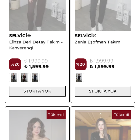
SELVİCİ®
SELVİCİ®
Elinza Deri Detay Takım -
Zenia Eşofman Takım
Kahverengi
₺ 1,999.99
₺ 1,999.99
%
20
%
20
₺ 1,599.99
₺ 1,599.99
STOKTA YOK
STOKTA YOK
Tükendi
Tükendi