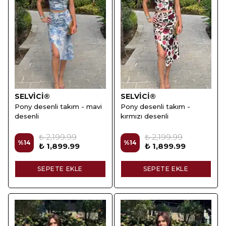
SELVİCİ®
SELVİCİ®
Pony desenli takım - mavi
Pony desenli takım -
desenli
kırmızı desenli
₺ 2,199.99
₺ 2,199.99
%
14
%
14
₺ 1,899.99
₺ 1,899.99
SEPETE EKLE
SEPETE EKLE