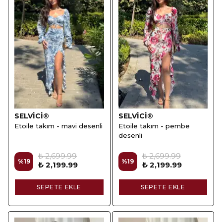
SELVİCİ®
SELVİCİ®
Etoile takım - mavi desenli
Etoile takım - pembe
desenli
₺ 2,699.99
₺ 2,699.99
%
19
%
19
₺ 2,199.99
₺ 2,199.99
SEPETE EKLE
SEPETE EKLE