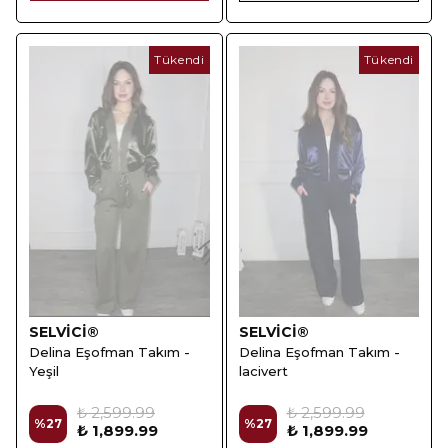
Tükendi
Tükendi
SELVİCİ®
SELVİCİ®
Delina Eşofman Takım -
Delina Eşofman Takım -
Yeşil
lacivert
₺ 2,599.99
₺ 2,599.99
%
27
%
27
₺ 1,899.99
₺ 1,899.99