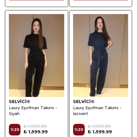
SELVİCİ®
SELVİCİ®
Laury Eşofman Takımı -
Laury Eşofman Takımı -
Siyah
lacivert
₺ 1,999.99
₺ 1,999.99
%
20
%
20
₺ 1,599.99
₺ 1,599.99