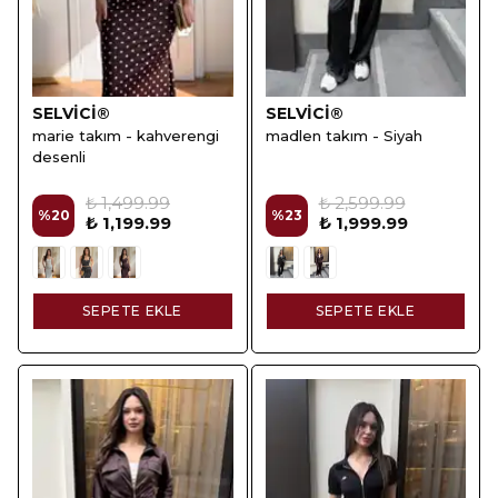
SELVİCİ®
SELVİCİ®
marie takım - kahverengi
madlen takım - Siyah
desenli
₺ 1,499.99
₺ 2,599.99
%
20
%
23
₺ 1,199.99
₺ 1,999.99
SEPETE EKLE
SEPETE EKLE