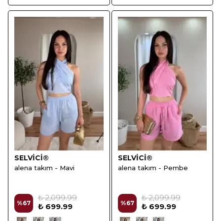
SELVİCİ®
SELVİCİ®
alena takım - Mavi
alena takım - Pembe
₺ 2,099.99
₺ 2,099.99
%
67
%
67
₺ 699.99
₺ 699.99