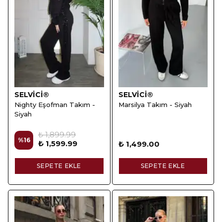
SELVİCİ®
SELVİCİ®
Nighty Eşofman Takım -
Marsilya Takım - Siyah
Siyah
₺ 1,899.99
%
16
₺ 1,599.99
₺ 1,499.00
SEPETE EKLE
SEPETE EKLE