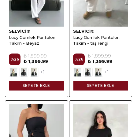
SELVİCİ®
SELVİCİ®
Lucy Gömlek Pantolon
Lucy Gömlek Pantolon
Takım - Beyaz
Takım - taş rengi
₺ 1,899.99
₺ 1,899.99
%
26
%
26
₺ 1,399.99
₺ 1,399.99
+1
+1
SEPETE EKLE
SEPETE EKLE