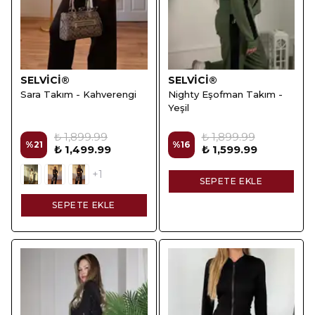
SELVİCİ®
SELVİCİ®
Sara Takım - Kahverengi
Nighty Eşofman Takım -
Yeşil
₺ 1,899.99
₺ 1,899.99
%
21
%
16
₺ 1,499.99
₺ 1,599.99
+1
SEPETE EKLE
SEPETE EKLE