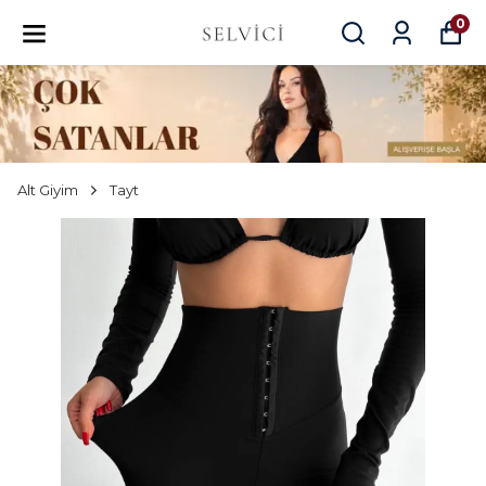
0
Alt Giyim
Tayt