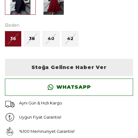
Beden
36
38
40
42
Stoğa Gelince Haber Ver
WHATSAPP
Aynı Gün & Hızlı Kargo
Uygun Fiyat Garantisi!
%100 Memnuniyet Garantisi!