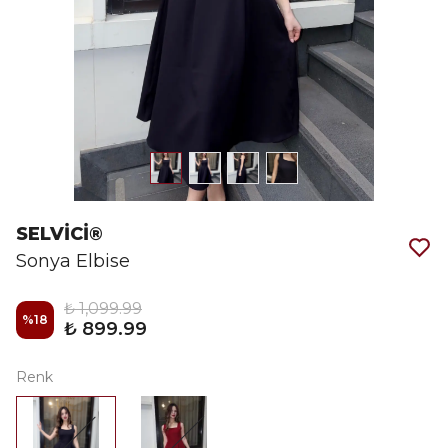
SELVİCİ®
Sonya Elbise
₺ 1,099.99
%
18
₺ 899.99
Renk