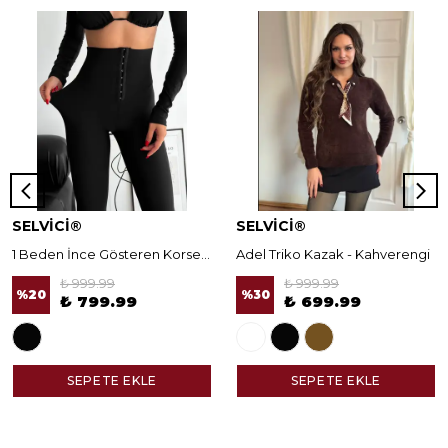
SELVİCİ®
SELVİCİ®
1 Beden İnce Gösteren Korseli Norella Tayt
Adel Triko Kazak - Kahverengi
₺ 999.99
₺ 999.99
%
20
%
30
₺ 799.99
₺ 699.99
SEPETE EKLE
SEPETE EKLE