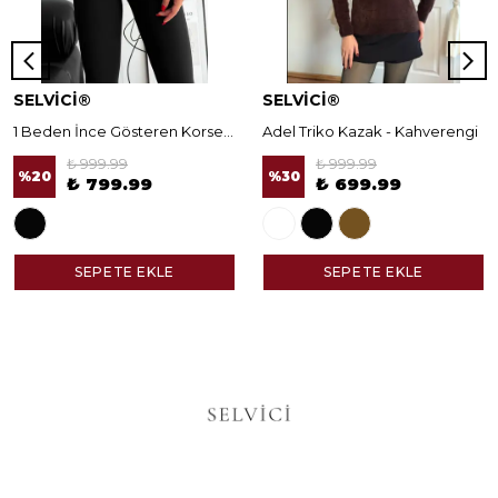
SELVİCİ®
SELVİCİ®
1 Beden İnce Gösteren Korseli Norella Tayt
Adel Triko Kazak - Kahverengi
₺ 999.99
₺ 999.99
%
20
%
30
₺ 799.99
₺ 699.99
SEPETE EKLE
SEPETE EKLE