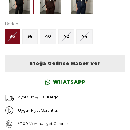
Beden
36
38
40
42
44
Stoğa Gelince Haber Ver
WHATSAPP
Aynı Gün & Hızlı Kargo
Uygun Fiyat Garantisi!
%100 Memnuniyet Garantisi!