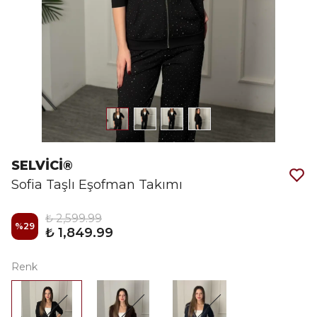
SELVİCİ®
Sofia Taşlı Eşofman Takımı
₺ 2,599.99
%
29
₺ 1,849.99
Renk