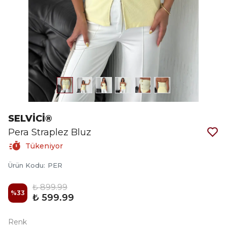
SELVİCİ®
Pera Straplez Bluz
Tükeniyor
Ürün Kodu
:
PER
₺ 899.99
%
33
₺ 599.99
Renk