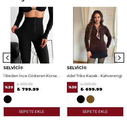
SELVİCİ®
SELVİCİ®
1 Beden İnce Gösteren Korseli Norella Tayt
Adel Triko Kazak - Kahverengi
₺ 999.99
₺ 999.99
%
20
%
30
₺ 799.99
₺ 699.99
SEPETE EKLE
SEPETE EKLE