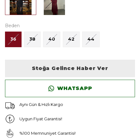
Beden
36
38
40
42
44
Stoğa Gelince Haber Ver
WHATSAPP
Aynı Gün & Hızlı Kargo
Uygun Fiyat Garantisi!
%100 Memnuniyet Garantisi!