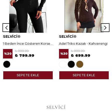
SELVİCİ®
SELVİCİ®
1 Beden İnce Gösteren Korseli Norella Tayt
Adel Triko Kazak - Kahverengi
₺ 999.99
₺ 999.99
%
20
%
30
₺ 799.99
₺ 699.99
SEPETE EKLE
SEPETE EKLE