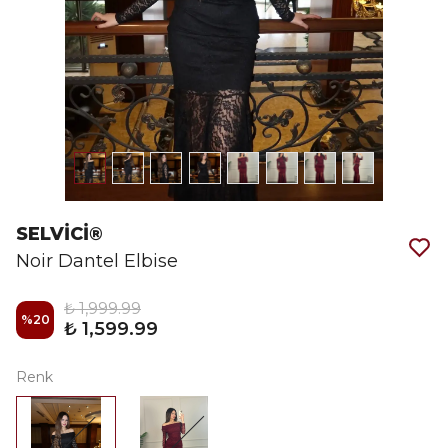
SELVİCİ®
Noir Dantel Elbise
₺ 1,999.99
%
20
₺ 1,599.99
Renk