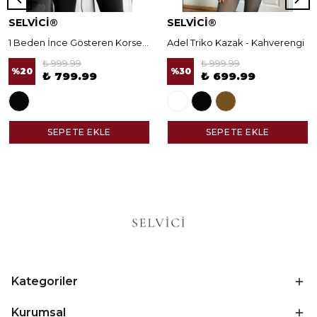
SELVİCİ®
SELVİCİ®
1 Beden İnce Gösteren Korseli Norella Tayt
Adel Triko Kazak - Kahverengi
₺ 999.99
₺ 999.99
%
20
%
30
₺ 799.99
₺ 699.99
SEPETE EKLE
SEPETE EKLE
Kategoriler
Kurumsal