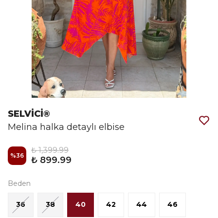
SELVİCİ®
Melina halka detaylı elbise
₺ 1,399.99
%
36
₺ 899.99
Beden
36
38
40
42
44
46