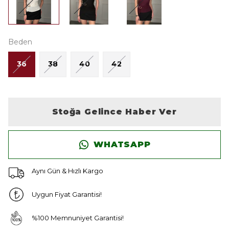
Beden
36
38
40
42
Stoğa Gelince Haber Ver
WHATSAPP
Aynı Gün & Hızlı Kargo
Uygun Fiyat Garantisi!
%100 Memnuniyet Garantisi!