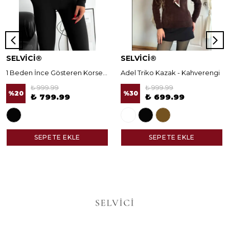
SELVİCİ®
SELVİCİ®
1 Beden İnce Gösteren Korseli Norella Tayt
Adel Triko Kazak - Kahverengi
₺ 999.99
₺ 999.99
%
20
%
30
₺ 799.99
₺ 699.99
SEPETE EKLE
SEPETE EKLE