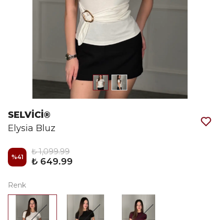
SELVİCİ®
Elysia Bluz
₺ 1,099.99
%
41
₺ 649.99
Renk