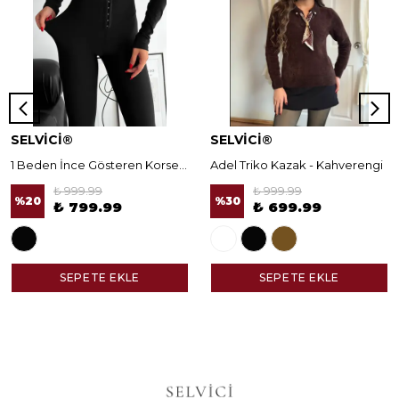
SELVİCİ®
SELVİCİ®
1 Beden İnce Gösteren Korseli Norella Tayt
Adel Triko Kazak - Kahverengi
₺ 999.99
₺ 999.99
%
20
%
30
₺ 799.99
₺ 699.99
SEPETE EKLE
SEPETE EKLE