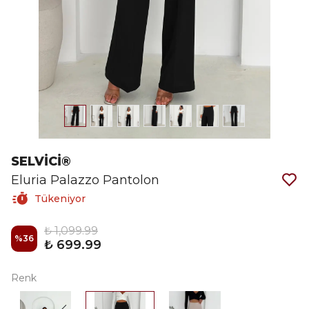
SELVİCİ®
Eluria Palazzo Pantolon
Tükeniyor
₺ 1,099.99
%
36
₺ 699.99
Renk