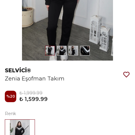
SELVİCİ®
Zenia Eşofman Takım
₺ 1,999.99
%
20
₺ 1,599.99
Renk