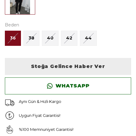
Beden
36
38
40
42
44
Stoğa Gelince Haber Ver
WHATSAPP
Aynı Gün & Hızlı Kargo
Uygun Fiyat Garantisi!
%100 Memnuniyet Garantisi!