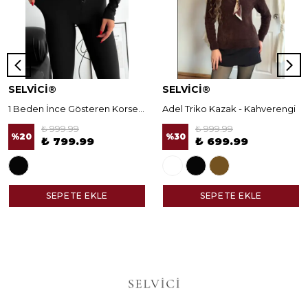
SELVİCİ®
SELVİCİ®
1 Beden İnce Gösteren Korseli Norella Tayt
Adel Triko Kazak - Kahverengi
₺ 999.99
₺ 999.99
%
20
%
30
₺ 799.99
₺ 699.99
SEPETE EKLE
SEPETE EKLE