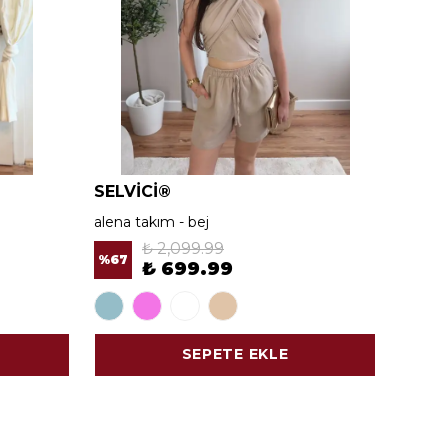
SELVİCİ®
SELV
alena takım - bej
alena 
₺ 2,099.99
%
67
%
67
₺ 699.99
SEPETE EKLE