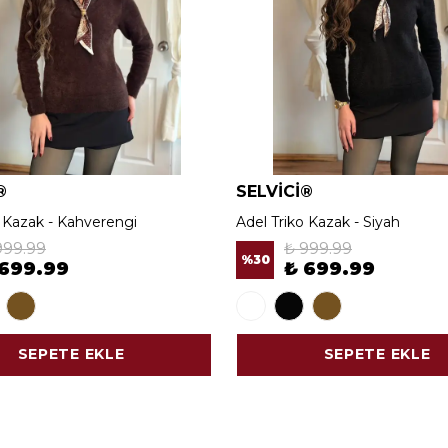
®
SELVİCİ®
o Kazak - Kahverengi
Adel Triko Kazak - Siyah
999.99
₺ 999.99
%
30
 699.99
₺ 699.99
SEPETE EKLE
SEPETE EKLE