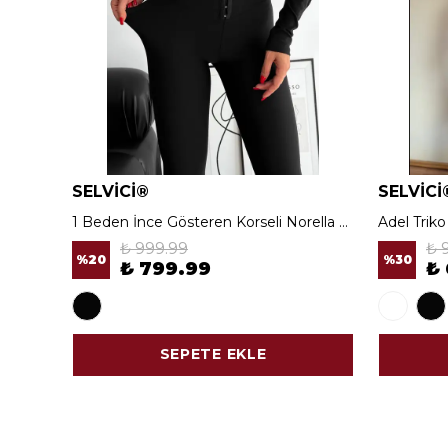
SELVİCİ®
SELVİCİ
1 Beden İnce Gösteren Korseli Norella Tayt
Adel Trik
₺ 999.99
₺ 
%
20
%
30
₺ 799.99
₺
SEPETE EKLE