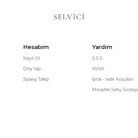
Hesabım
Yardım
Kayıt Ol
S.S.S
Giriş Yap
KVKK
Sipariş Takip
İptal - İade Koşulları
Mesafeli Satış Sözle