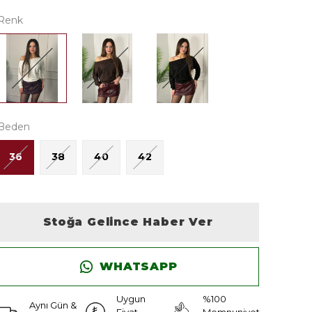
Renk
Beden
36
38
40
42
Stoğa Gelince Haber Ver
WHATSAPP
Uygun
%100
Aynı Gün &
Fiyat
Memnuniyet