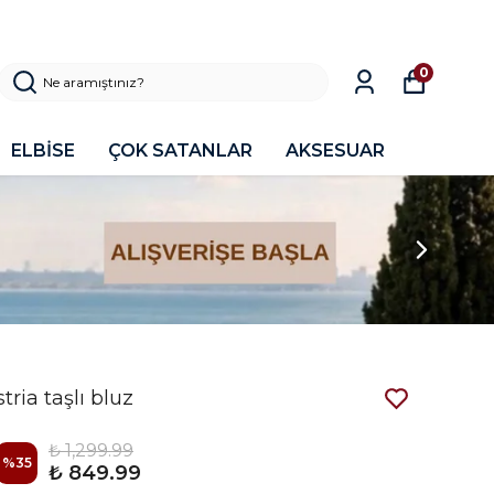
0
ELBİSE
ÇOK SATANLAR
AKSESUAR
stria taşlı bluz
₺ 1,299.99
%
35
₺ 849.99