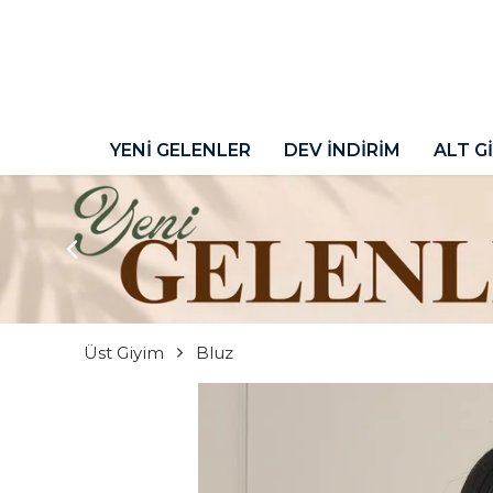
YENİ GELENLER
DEV İNDİRİM
ALT G
Üst Giyim
Bluz