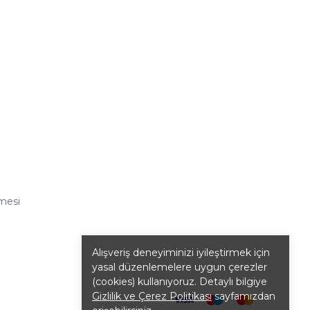
şmesi
Alışveriş deneyiminizi iyileştirmek için
yasal düzenlemelere uygun çerezler
(cookies) kullanıyoruz. Detaylı bilgiye
Gizlilik ve Çerez Politikası
sayfamızdan