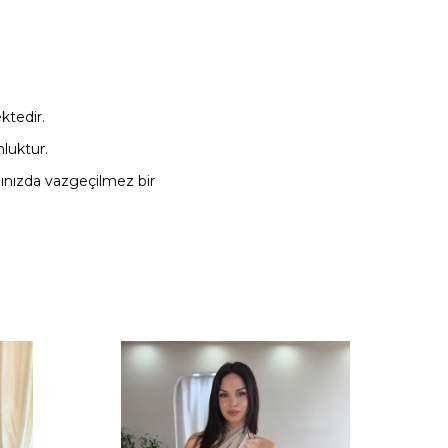
ektedir.
nluktur.
abınızda vazgeçilmez bir