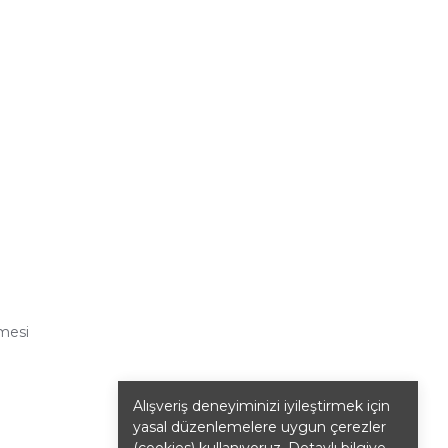
şmesi
Alışveriş deneyiminizi iyileştirmek için
yasal düzenlemelere uygun çerezler