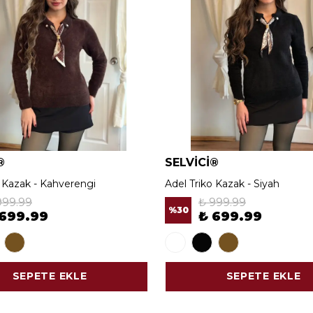
®
SELVİCİ®
o Kazak - Kahverengi
Adel Triko Kazak - Siyah
999.99
₺ 999.99
%
30
 699.99
₺ 699.99
SEPETE EKLE
SEPETE EKLE