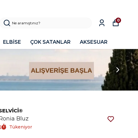
0
ELBİSE
ÇOK SATANLAR
AKSESUAR
SELVİCİ®
Ronia Bluz
Tükeniyor