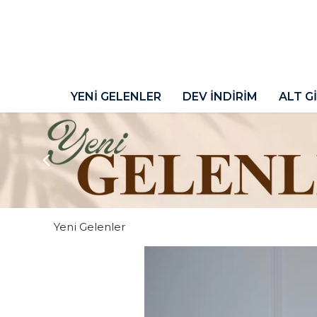
YENİ GELENLER
DEV İNDİRİM
ALT G
Yeni Gelenler