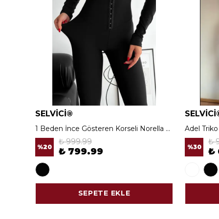
SELVİCİ®
SELVİCİ
1 Beden İnce Gösteren Korseli Norella Tayt
Adel Trik
₺ 999.99
₺ 
%
20
%
30
₺ 799.99
₺
SEPETE EKLE