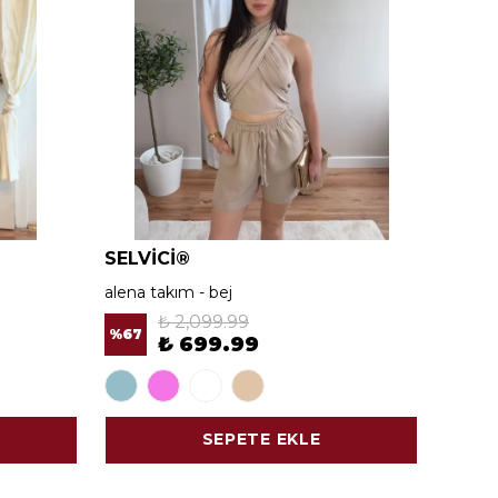
SELVİCİ®
SELV
alena takım - bej
alena 
₺ 2,099.99
%
67
%
67
₺ 699.99
SEPETE EKLE