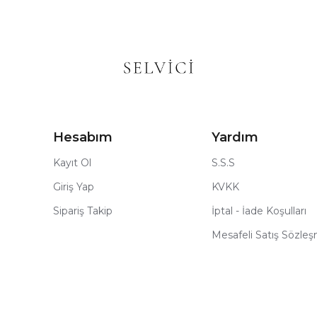
Hesabım
Yardım
Kayıt Ol
S.S.S
Giriş Yap
KVKK
Sipariş Takip
İptal - İade Koşulları
Mesafeli Satış Sözle