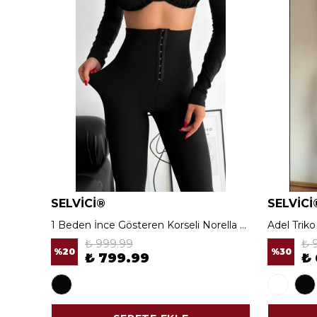
SELVİCİ®
SELVİCİ
1 Beden İnce Gösteren Korseli Norella Tayt
Adel Trik
₺ 999.99
₺ 
%
20
%
30
₺ 799.99
₺