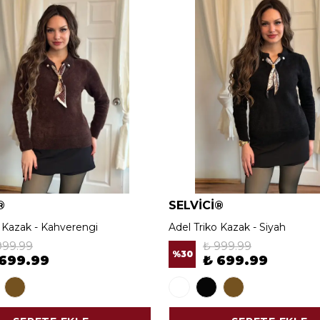
®
SELVİCİ®
o Kazak - Kahverengi
Adel Triko Kazak - Siyah
999.99
₺ 999.99
%
30
 699.99
₺ 699.99