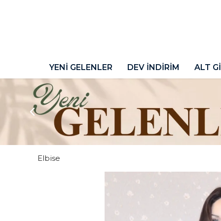
YENİ GELENLER
DEV İNDİRİM
ALT G
Elbise