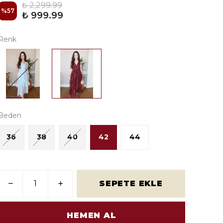
₺ 2,299.99
%
57
₺ 999.99
Renk
Beden
36
38
40
42
44
SEPETE EKLE
HEMEN AL