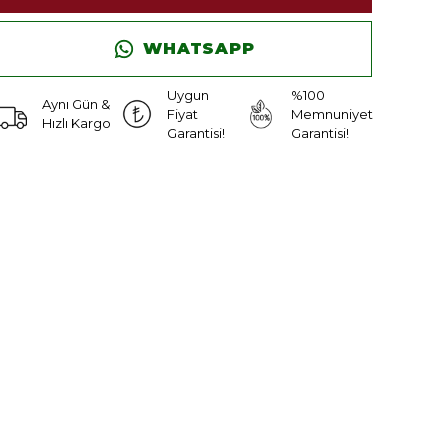
WHATSAPP
Uygun
%100
Aynı Gün &
Fiyat
Memnuniyet
Hızlı Kargo
Garantisi!
Garantisi!