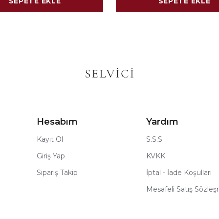
SEPETE EKLE
SEPETE EKLE
Hesabım
Yardım
Kayıt Ol
S.S.S
Giriş Yap
KVKK
Sipariş Takip
İptal - İade Koşulları
Mesafeli Satış Sözle