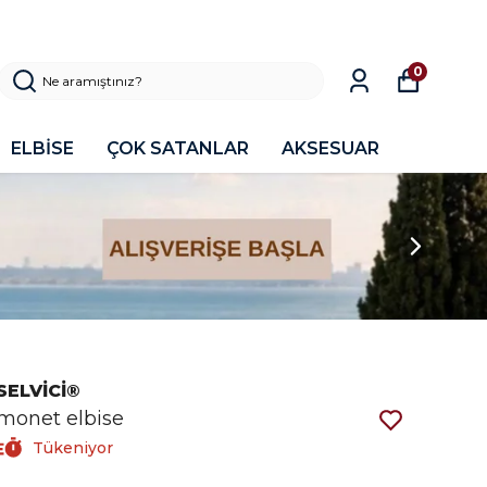
0
ELBİSE
ÇOK SATANLAR
AKSESUAR
SELVİCİ®
monet elbise
Tükeniyor