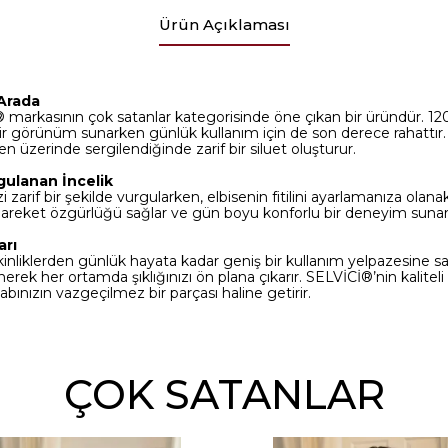
Ürün Açıklaması
 Arada
 markasının çok satanlar kategorisinde öne çıkan bir üründür. 
bir görünüm sunarken günlük kullanım için de son derece rahattır
n üzerinde sergilendiğinde zarif bir siluet oluşturur.
gulanan İncelik
i zarif bir şekilde vurgularken, elbisenin fitilini ayarlamanıza olana
e hareket özgürlüğü sağlar ve gün boyu konforlu bir deneyim sunar
arı
inliklerden günlük hayata kadar geniş bir kullanım yelpazesine sahi
rek her ortamda şıklığınızı ön plana çıkarır. SELVİCİ®’nin kaliteli i
labınızın vazgeçilmez bir parçası haline getirir.
ÇOK SATANLAR