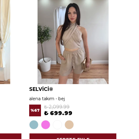
SELVİCİ®
SELV
alena takım - bej
alena 
₺ 2,099.99
%
67
%
67
₺ 699.99