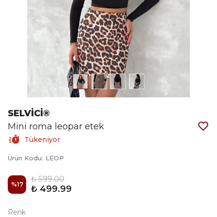
SELVİCİ®
Mini roma leopar etek
Tükeniyor
Ürün Kodu
:
LEOP
₺ 599.00
%
17
₺ 499.99
Renk