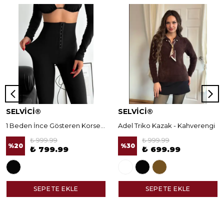
SELVİCİ®
SELVİCİ®
1 Beden İnce Gösteren Korseli Norella Tayt
Adel Triko Kazak - Kahverengi
₺ 999.99
₺ 999.99
%
20
%
30
₺ 799.99
₺ 699.99
SEPETE EKLE
SEPETE EKLE