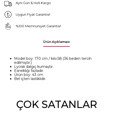
Aynı Gün & Hızlı Kargo
Uygun Fiyat Garantisi!
%100 Memnuniyet Garantisi!
Ürün Açıklaması
Model boy: 170 cm / kilo:58 (36 beden tercih
edilmiştir.)
Lycralı dalgıç kumaştır.
Esnekliği fazladır.
Ürün boy: 43 cm
Bel içten lastiklidir.
ÇOK SATANLAR