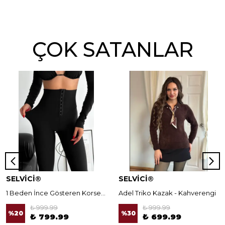
ÇOK SATANLAR
SELVİCİ®
SELVİCİ®
1 Beden İnce Gösteren Korseli Norella Tayt
Adel Triko Kazak - Kahverengi
₺ 999.99
₺ 999.99
%
20
%
30
₺ 799.99
₺ 699.99