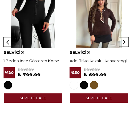
SELVİCİ®
SELVİCİ®
1 Beden İnce Gösteren Korseli Norella Tayt
Adel Triko Kazak - Kahverengi
₺ 999.99
₺ 999.99
%
20
%
30
₺ 799.99
₺ 699.99
SEPETE EKLE
SEPETE EKLE