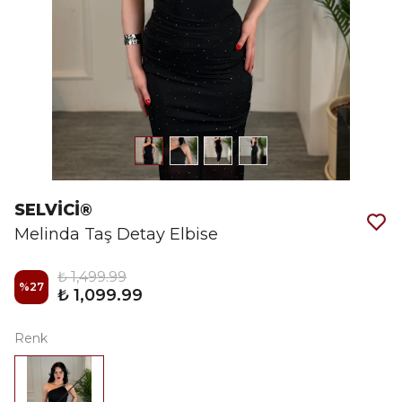
SELVİCİ®
Melinda Taş Detay Elbise
₺ 1,499.99
%
27
₺ 1,099.99
Renk