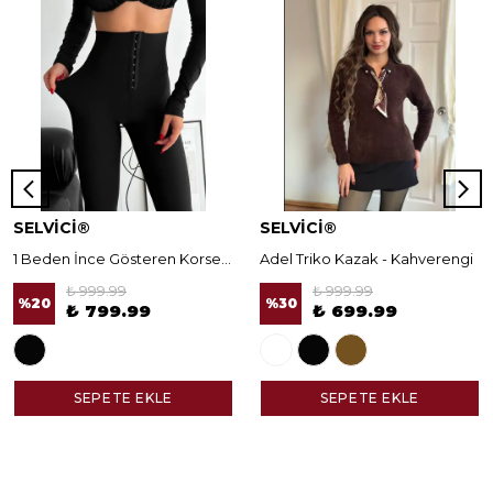
SELVİCİ®
SELVİCİ®
1 Beden İnce Gösteren Korseli Norella Tayt
Adel Triko Kazak - Kahverengi
₺ 999.99
₺ 999.99
%
20
%
30
₺ 799.99
₺ 699.99
SEPETE EKLE
SEPETE EKLE