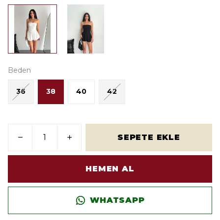
Beden
36
38
40
42
SEPETE EKLE
HEMEN AL
WHATSAPP