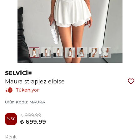
SELVİCİ®
Maura straplez elbise
Tükeniyor
Ürün Kodu
:
MAURA
₺ 999.99
%
30
₺ 699.99
Renk