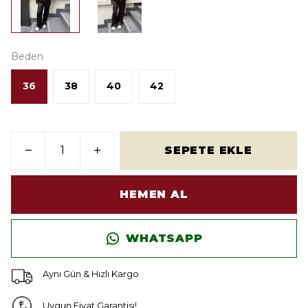
Beden
36
38
40
42
SEPETE EKLE
HEMEN AL
WHATSAPP
Aynı Gün & Hızlı Kargo
Uygun Fiyat Garantisi!