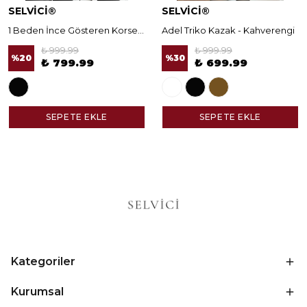
SELVİCİ®
SELVİCİ®
1 Beden İnce Gösteren Korseli Norella Tayt
Adel Triko Kazak - Kahverengi
₺ 999.99
₺ 999.99
%
20
%
30
₺ 799.99
₺ 699.99
SEPETE EKLE
SEPETE EKLE
Kategoriler
Kurumsal