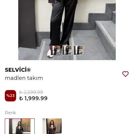
SELVİCİ®
madlen takım
₺ 2,599.99
%
23
₺ 1,999.99
Renk