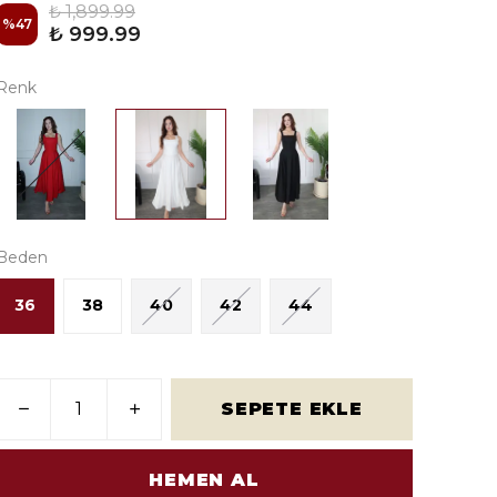
₺ 1,899.99
%
47
₺ 999.99
Renk
Beden
36
38
40
42
44
SEPETE EKLE
HEMEN AL