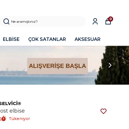
0
ELBİSE
ÇOK SATANLAR
AKSESUAR
SELVİCİ®
lost elbise
Tükeniyor