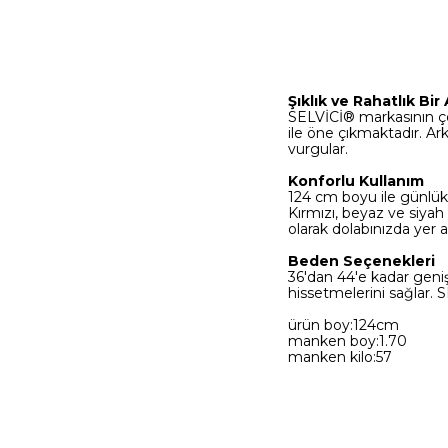
Şıklık ve Rahatlık Bir
SELVİCİ® markasının çok
ile öne çıkmaktadır. Ar
vurgular.
Konforlu Kullanım
124 cm boyu ile günlük 
Kırmızı, beyaz ve siyah
olarak dolabınızda yer a
Beden Seçenekleri
36'dan 44'e kadar geniş 
hissetmelerini sağlar. SE
ürün boy:124cm
manken boy:1.70
manken kilo:57