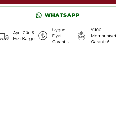
WHATSAPP
Uygun
%100
Aynı Gün &
Fiyat
Memnuniyet
Hızlı Kargo
Garantisi!
Garantisi!