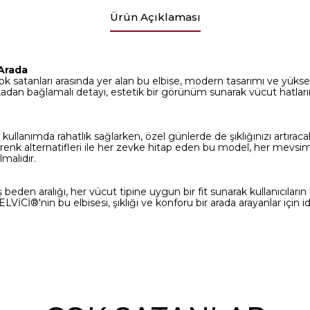
Ürün Açıklaması
 Arada
 satanları arasında yer alan bu elbise, modern tasarımı ve yükse
kadan bağlamalı detayı, estetik bir görünüm sunarak vücut hatlarını
kullanımda rahatlık sağlarken, özel günlerde de şıklığınızı artırac
 renk alternatifleri ile her zevke hitap eden bu model, her mevsim 
lmalıdır.
beden aralığı, her vücut tipine uygun bir fit sunarak kullanıcıların 
LVİCİ®'nin bu elbisesi, şıklığı ve konforu bir arada arayanlar için ide