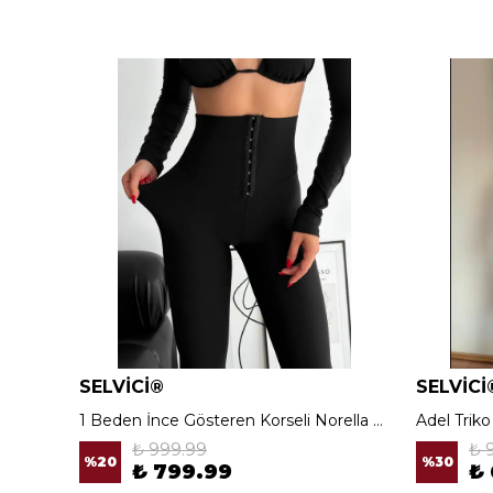
SELVİCİ®
SELVİCİ
1 Beden İnce Gösteren Korseli Norella Tayt
Adel Trik
₺ 999.99
₺ 
%
20
%
30
₺ 799.99
₺