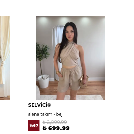
SELVİCİ®
SELV
alena takım - bej
alena 
₺ 2,099.99
%
67
%
67
₺ 699.99