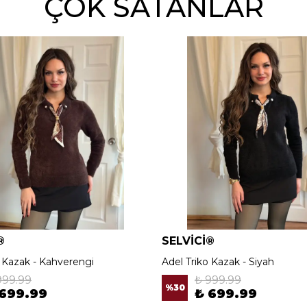
ÇOK SATANLAR
®
SELVİCİ®
o Kazak - Kahverengi
Adel Triko Kazak - Siyah
999.99
₺ 999.99
%
30
 699.99
₺ 699.99