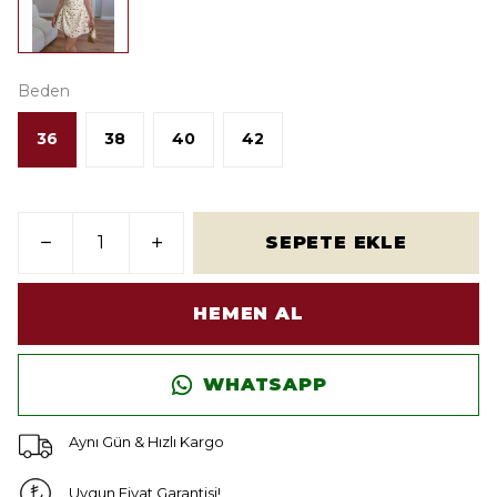
Beden
36
38
40
42
SEPETE EKLE
HEMEN AL
WHATSAPP
Aynı Gün & Hızlı Kargo
Uygun Fiyat Garantisi!