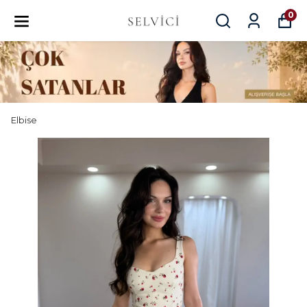
0
Elbise