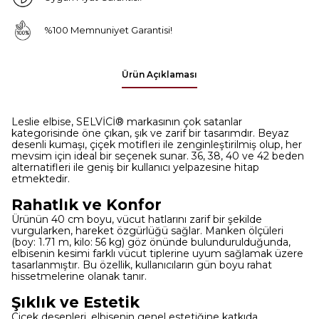
%100 Memnuniyet Garantisi!
Ürün Açıklaması
Leslie elbise, SELVİCİ® markasının çok satanlar
kategorisinde öne çıkan, şık ve zarif bir tasarımdır. Beyaz
desenli kumaşı, çiçek motifleri ile zenginleştirilmiş olup, her
mevsim için ideal bir seçenek sunar. 36, 38, 40 ve 42 beden
alternatifleri ile geniş bir kullanıcı yelpazesine hitap
etmektedir.
Rahatlık ve Konfor
Ürünün 40 cm boyu, vücut hatlarını zarif bir şekilde
vurgularken, hareket özgürlüğü sağlar. Manken ölçüleri
(boy: 1.71 m, kilo: 56 kg) göz önünde bulundurulduğunda,
elbisenin kesimi farklı vücut tiplerine uyum sağlamak üzere
tasarlanmıştır. Bu özellik, kullanıcıların gün boyu rahat
hissetmelerine olanak tanır.
Şıklık ve Estetik
Çiçek desenleri, elbisenin genel estetiğine katkıda