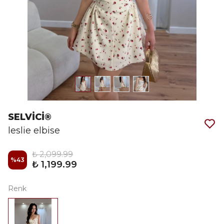
SELVİCİ®
leslie elbise
₺ 2,099.99
%
43
₺ 1,199.99
Renk