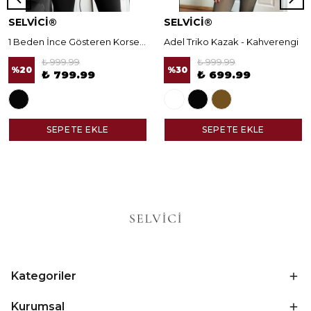
SELVİCİ®
SELVİCİ®
1 Beden İnce Gösteren Korseli Norella Tayt
Adel Triko Kazak - Kahverengi
₺ 999.99
₺ 999.99
%
20
%
30
₺ 799.99
₺ 699.99
SEPETE EKLE
SEPETE EKLE
Kategoriler
Kurumsal