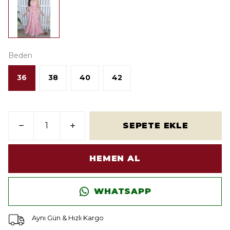
Beden
36
38
40
42
SEPETE EKLE
HEMEN AL
WHATSAPP
Aynı Gün & Hızlı Kargo