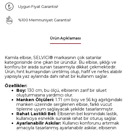
Uygun Fiyat Garantisi!
%100 Memnuniyet Garantisi!
Ürün Açıklaması
Kamila elbise, SELVİCİ® markasının çok satanlar
kategorisinde öne çıkan bir üründür. Bu elbise, şıklığı ve
konforu bir arada sunan tasarımıyla dikkat çekmektedir.
Ürün, hint kumaşından üretilmiş olup, hafif ve nefes alabilir
yapısıyla yaz aylarında dahi rahat bir kullanım sağlar.
Özellikler:
Boy:
130 cm, bu ölçü, elbisenin zarif bir siluet
oluşturmasına yardımcı olur.
Manken Ölçüleri:
1.71 cm boy ve 56 kg ağırlığındaki
manken üzerinde sergilenen elbise, farklı vücut
tiplerine uyum sağlayacak şekilde tasarlanmıştır.
Rahat Lastikli Bel:
Elbisenin bel kısmındaki lastik,
kullanıcıya esneklik sunarak rahat bir oturuş sağlar.
Ayarlanabilir Askılar:
Kullanıcı konforunu artırmak
amacıyla tasarlanmış ayarlanabilir askılar, elbisenin