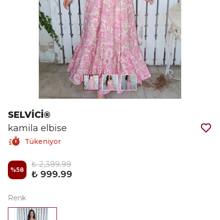
SELVİCİ®
kamila elbise
Tükeniyor
₺ 2,399.99
%
58
₺ 999.99
Renk