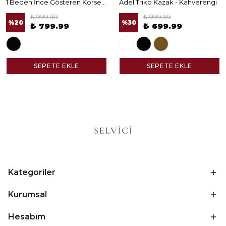
1 Beden İnce Gösteren Korseli Norella Tayt
Adel Triko Kazak - Kahverengi
₺ 999.99
₺ 999.99
%
20
%
30
₺ 799.99
₺ 699.99
SEPETE EKLE
SEPETE EKLE
Kategoriler
Kurumsal
Hesabım