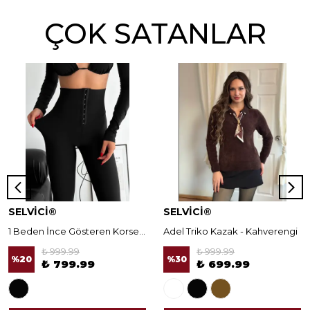
ÇOK SATANLAR
SELVİCİ®
SELVİCİ®
1 Beden İnce Gösteren Korseli Norella Tayt
Adel Triko Kazak - Kahverengi
₺ 999.99
₺ 999.99
%
20
%
30
₺ 799.99
₺ 699.99