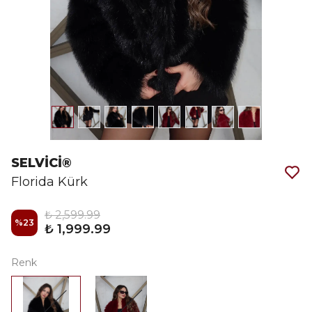
SELVİCİ®
Florida Kürk
₺ 2,599.99
%
23
₺ 1,999.99
Renk