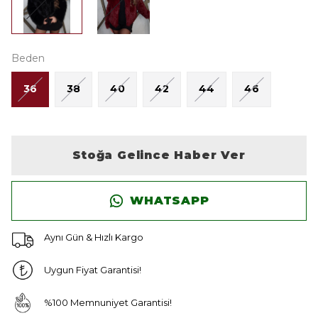
Beden
36
38
40
42
44
46
Stoğa Gelince Haber Ver
WHATSAPP
Aynı Gün & Hızlı Kargo
Uygun Fiyat Garantisi!
%100 Memnuniyet Garantisi!