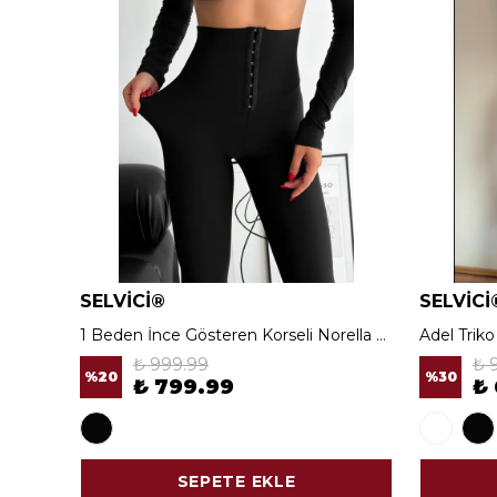
SELVİCİ®
SELVİCİ
1 Beden İnce Gösteren Korseli Norella Tayt
Adel Trik
₺ 999.99
₺ 
%
20
%
30
₺ 799.99
₺
SEPETE EKLE