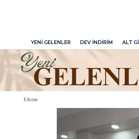
YENİ GELENLER
DEV İNDİRİM
ALT G
Elbise