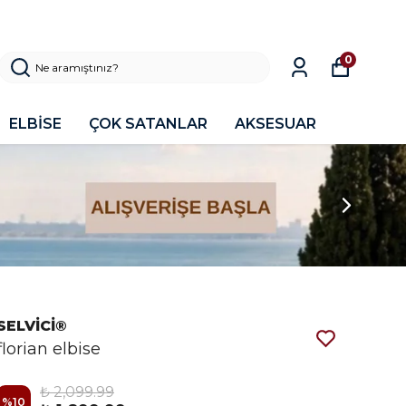
0
ELBİSE
ÇOK SATANLAR
AKSESUAR
SELVİCİ®
florian elbise
₺ 2,099.99
%
10