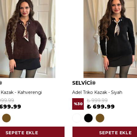
®
SELVİCİ®
o Kazak - Kahverengi
Adel Triko Kazak - Siyah
999.99
₺ 999.99
%
30
 699.99
₺ 699.99
SEPETE EKLE
SEPETE EKLE