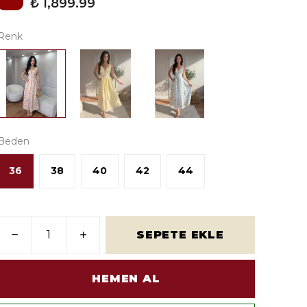
₺ 1,899.99
Renk
Beden
36
38
40
42
44
SEPETE EKLE
HEMEN AL