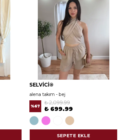
SELVİCİ®
SELV
alena takım - bej
alena 
₺ 2,099.99
%
67
%
67
₺ 699.99
SEPETE EKLE