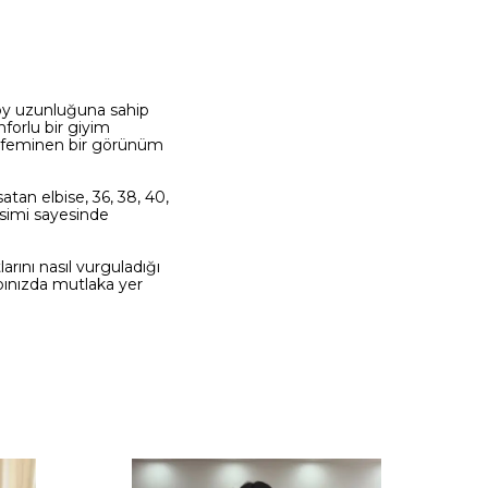
 boy uzunluğuna sahip
forlu bir giyim
 ve feminen bir görünüm
atan elbise, 36, 38, 40,
esimi sayesinde
rını nasıl vurguladığı
abınızda mutlaka yer