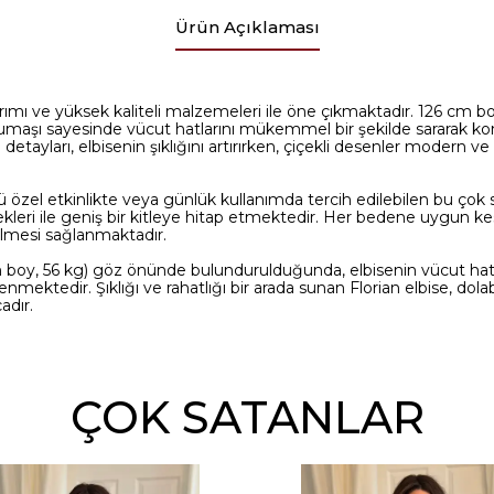
Ürün Açıklaması
asarımı ve yüksek kaliteli malzemeleri ile öne çıkmaktadır. 126 cm
umaşı sayesinde vücut hatlarını mükemmel bir şekilde sararak kon
detayları, elbisenin şıklığını artırırken, çiçekli desenler modern
ü özel etkinlikte veya günlük kullanımda tercih edilebilen bu çok s
leri ile geniş bir kitleye hitap etmektedir. Her bedene uygun k
ilmesi sağlanmaktadır.
 boy, 56 kg) göz önünde bulundurulduğunda, elbisenin vücut hatla
nmektedir. Şıklığı ve rahatlığı bir arada sunan Florian elbise, dol
adır.
ÇOK SATANLAR