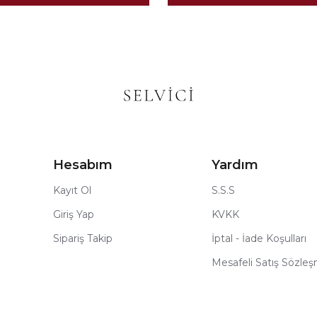
Hesabım
Yardım
Kayıt Ol
S.S.S
Giriş Yap
KVKK
Sipariş Takip
İptal - İade Koşulları
Mesafeli Satış Sözle