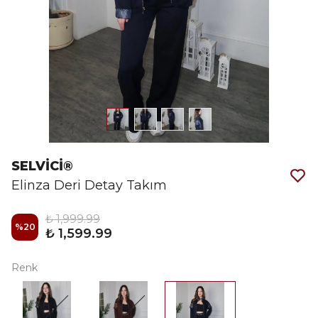
SELVİCİ®
Elinza Deri Detay Takım
₺ 1,999.99
%
20
₺ 1,599.99
Renk