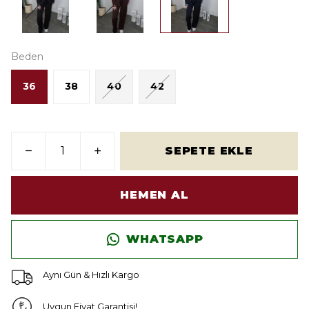
Beden
36
38
40
42
SEPETE EKLE
HEMEN AL
WHATSAPP
Aynı Gün & Hızlı Kargo
Uygun Fiyat Garantisi!