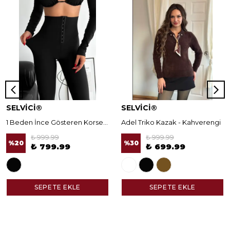
SELVİCİ®
SELVİCİ®
1 Beden İnce Gösteren Korseli Norella Tayt
Adel Triko Kazak - Kahverengi
₺ 999.99
₺ 999.99
%
20
%
30
₺ 799.99
₺ 699.99
SEPETE EKLE
SEPETE EKLE