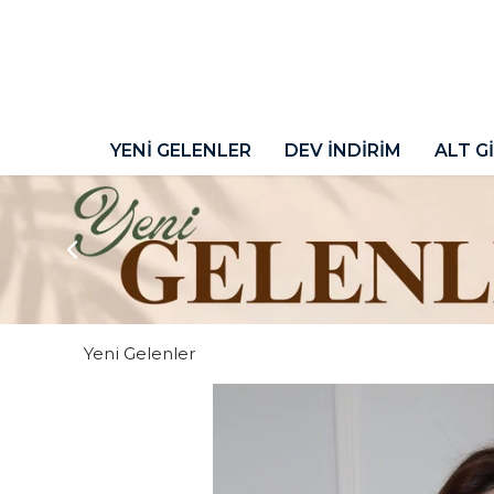
YENİ GELENLER
DEV İNDİRİM
ALT G
Yeni Gelenler