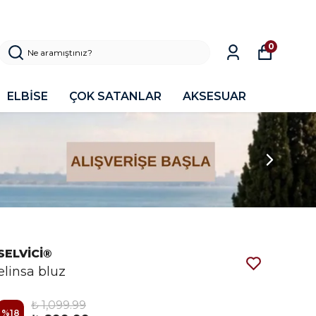
0
ELBİSE
ÇOK SATANLAR
AKSESUAR
SELVİCİ®
elinsa bluz
₺ 1,099.99
%
18