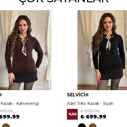
®
SELVİCİ®
o Kazak - Kahverengi
Adel Triko Kazak - Siyah
999.99
₺ 999.99
%
30
 699.99
₺ 699.99