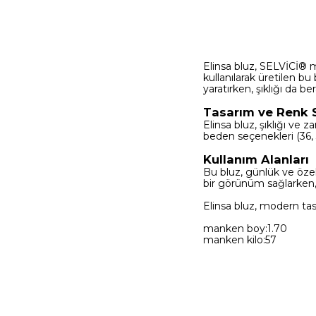
Elinsa bluz, SELVİCİ® m
kullanılarak üretilen b
yaratırken, şıklığı da be
Tasarım ve Renk 
Elinsa bluz, şıklığı ve z
beden seçenekleri (36, 3
Kullanım Alanları
Bu bluz, günlük ve özel
bir görünüm sağlarken,
Elinsa bluz, modern tas
manken boy:1.70
manken kilo:57