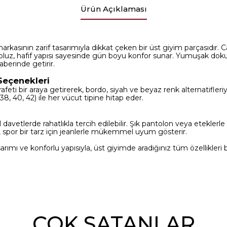
Ürün Açıklaması
arkasının zarif tasarımıyla dikkat çeken bir üst giyim parçasıdır
u bluz, hafif yapısı sayesinde gün boyu konfor sunar. Yumuşak dokus
raberinde getirir.
Seçenekleri
arafeti bir araya getirerek, bordo, siyah ve beyaz renk alternatifleri
8, 40, 42) ile her vücut tipine hitap eder.
 davetlerde rahatlıkla tercih edilebilir. Şık pantolon veya eteklerl
 spor bir tarz için jeanlerle mükemmel uyum gösterir.
arımı ve konforlu yapısıyla, üst giyimde aradığınız tüm özellikleri 
ÇOK SATANLAR