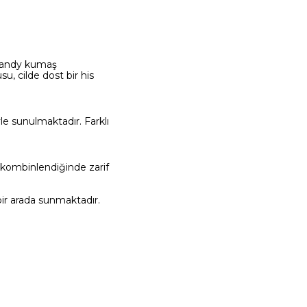
. Candy kumaş
u, cilde dost bir his
yle sunulmaktadır. Farklı
e kombinlendiğinde zarif
bir arada sunmaktadır.