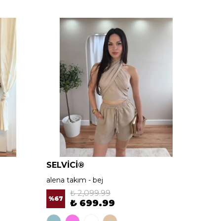
SELVİCİ®
SELV
alena takım - bej
alena 
₺ 2,099.99
%
67
%
67
₺ 699.99