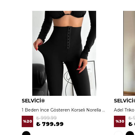
SELVİCİ®
SELVİCİ
1 Beden İnce Gösteren Korseli Norella Tayt
Adel Trik
₺ 999.99
₺ 
%
20
%
30
₺ 799.99
₺