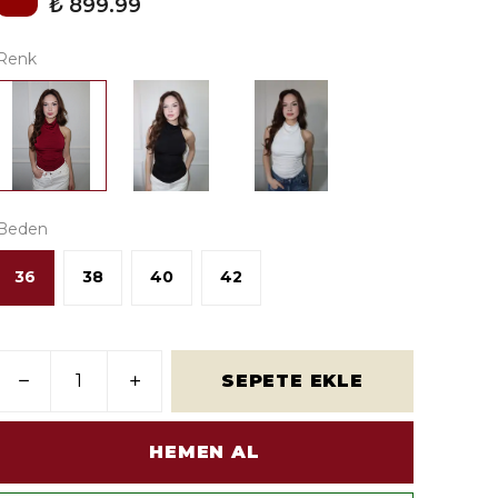
₺ 899.99
Renk
Beden
36
38
40
42
SEPETE EKLE
HEMEN AL