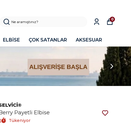
0
ELBİSE
ÇOK SATANLAR
AKSESUAR
SELVİCİ®
Berry Payetli Elbise
Tükeniyor