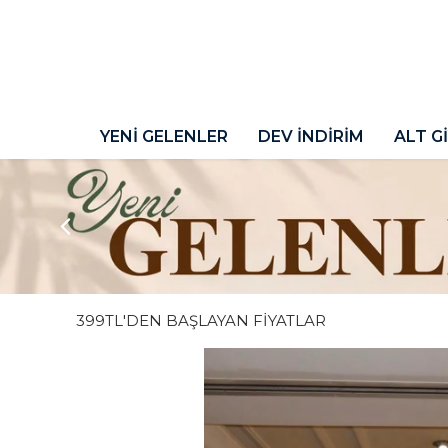
YENİ GELENLER
DEV İNDİRİM
ALT G
399TL'DEN BAŞLAYAN FİYATLAR