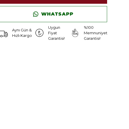
WHATSAPP
Uygun
%100
Aynı Gün &
Fiyat
Memnuniyet
Hızlı Kargo
Garantisi!
Garantisi!