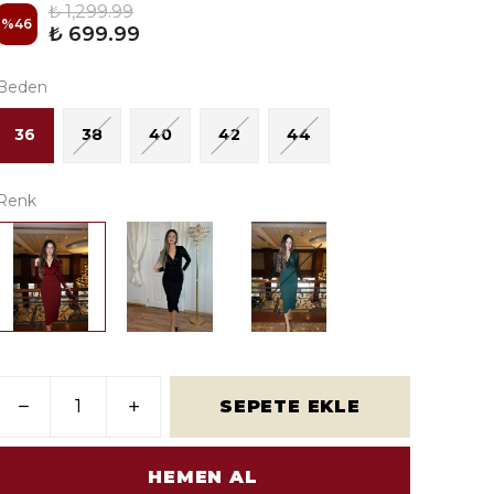
₺ 1,299.99
%
46
₺ 699.99
Beden
36
38
40
42
44
Renk
SEPETE EKLE
HEMEN AL