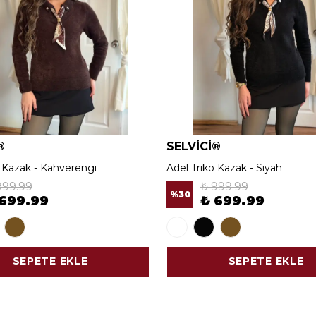
®
SELVİCİ®
o Kazak - Kahverengi
Adel Triko Kazak - Siyah
999.99
₺ 999.99
%
30
 699.99
₺ 699.99
SEPETE EKLE
SEPETE EKLE