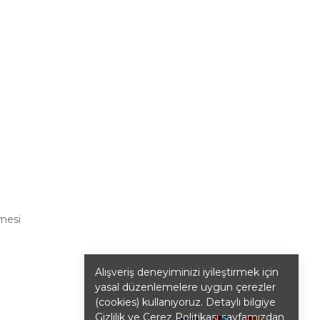
şmesi
Alışveriş deneyiminizi iyileştirmek için
yasal düzenlemelere uygun çerezler
(cookies) kullanıyoruz. Detaylı bilgiye
Gizlilik ve Çerez Politikası
sayfamızdan