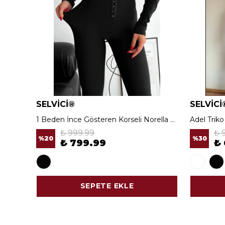
SELVİCİ®
SELVİCİ
1 Beden İnce Gösteren Korseli Norella Tayt
Adel Trik
₺ 999.99
₺ 
%
20
%
30
₺ 799.99
₺
SEPETE EKLE