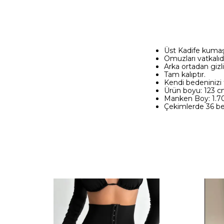
Üst Kadife kumaş 
Omuzları vatkalıdı
Arka ortadan gizli
Tam kalıptır.
Kendi bedeninizi t
Ürün boyu: 123 
Manken Boy: 1.70/
Çekimlerde 36 bed