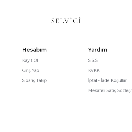
Hesabım
Yardım
Kayıt Ol
S.S.S
Giriş Yap
KVKK
Sipariş Takip
İptal - İade Koşulları
Mesafeli Satış Sözle