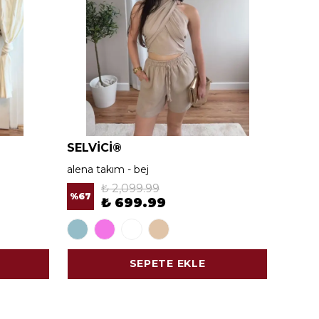
SELVİCİ®
SELV
alena takım - bej
alena 
₺ 2,099.99
%
67
%
67
₺ 699.99
SEPETE EKLE