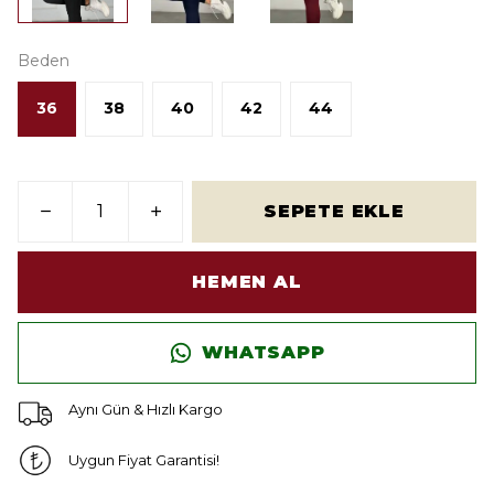
Beden
36
38
40
42
44
SEPETE EKLE
HEMEN AL
WHATSAPP
Aynı Gün & Hızlı Kargo
Uygun Fiyat Garantisi!