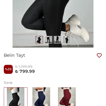
Belin Tayt
₺ 1,199.99
%
33
₺ 799.99
Renk