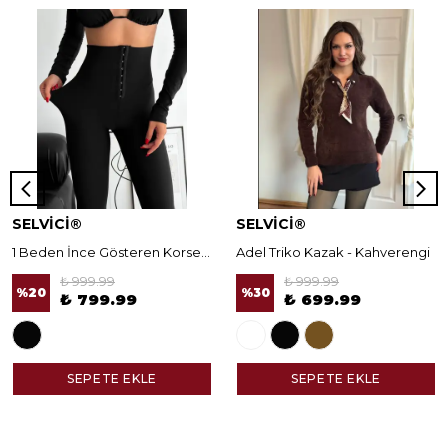
SELVİCİ®
SELVİCİ®
1 Beden İnce Gösteren Korseli Norella Tayt
Adel Triko Kazak - Kahverengi
₺ 999.99
₺ 999.99
%
20
%
30
₺ 799.99
₺ 699.99
SEPETE EKLE
SEPETE EKLE