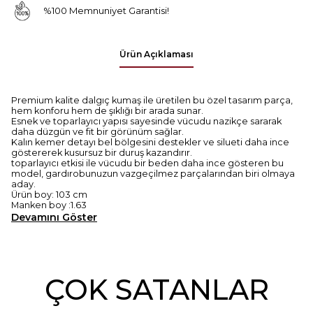
%100 Memnuniyet Garantisi!
Ürün Açıklaması
Premium kalite dalgıç kumaş ile üretilen bu özel tasarım parça,
hem konforu hem de şıklığı bir arada sunar.
Esnek ve toparlayıcı yapısı sayesinde vücudu nazikçe sararak
daha düzgün ve fit bir görünüm sağlar.
Kalın kemer detayı bel bölgesini destekler ve silueti daha ince
göstererek kusursuz bir duruş kazandırır.
toparlayıcı etkisi ile vücudu bir beden daha ince gösteren bu
model, gardırobunuzun vazgeçilmez parçalarından biri olmaya
aday.
Ürün boy: 103 cm
Manken boy :1.63
Devamını Göster
ÇOK SATANLAR