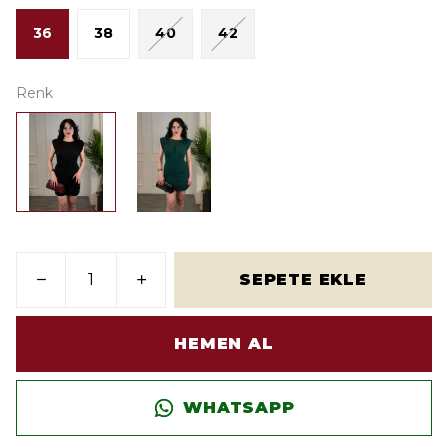
36
38
40
42
Renk
SEPETE EKLE
HEMEN AL
WHATSAPP