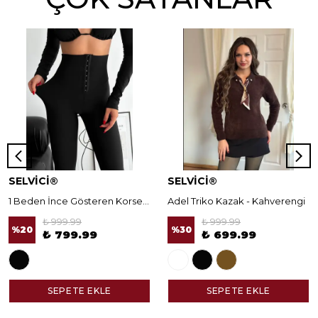
SELVİCİ®
SELVİCİ®
1 Beden İnce Gösteren Korseli Norella Tayt
Adel Triko Kazak - Kahverengi
₺ 999.99
₺ 999.99
%
20
%
30
₺ 799.99
₺ 699.99
SEPETE EKLE
SEPETE EKLE