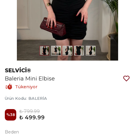
SELVİCİ®
Baleria Mini Elbise
Tükeniyor
Ürün Kodu
:
BALERİA
₺ 799.99
%
38
₺ 499.99
Beden