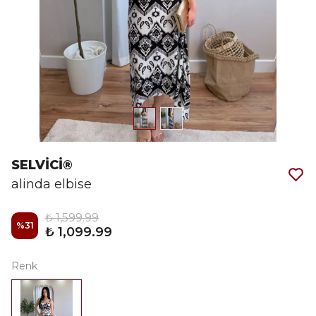
SELVİCİ®
alinda elbise
₺ 1,599.99
%
31
₺ 1,099.99
Renk