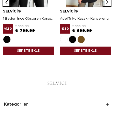
SELVİCİ®
SELVİCİ®
1 Beden İnce Gösteren Korseli Norella Tayt
Adel Triko Kazak - Kahverengi
₺ 999.99
₺ 999.99
%
20
%
30
₺ 799.99
₺ 699.99
SEPETE EKLE
SEPETE EKLE
Kategoriler