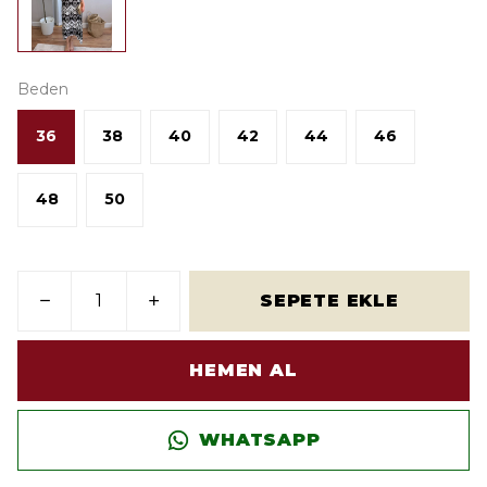
Beden
36
38
40
42
44
46
48
50
SEPETE EKLE
HEMEN AL
WHATSAPP