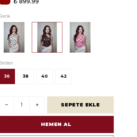
₺ 899.99
Renk
Beden
36
38
40
42
SEPETE EKLE
HEMEN AL