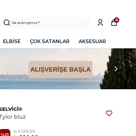
0
ELBİSE
ÇOK SATANLAR
AKSESUAR
SELVİCİ®
Tylor bluz
₺ 1,199.99
%
25