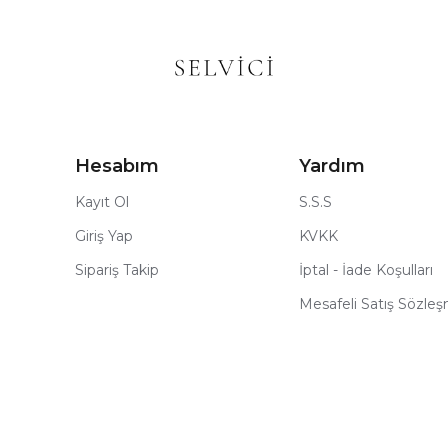
Hesabım
Yardım
Kayıt Ol
S.S.S
Giriş Yap
KVKK
Sipariş Takip
İptal - İade Koşulları
Mesafeli Satış Sözle