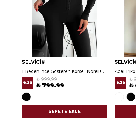
SELVİCİ®
SELVİCİ
1 Beden İnce Gösteren Korseli Norella Tayt
Adel Trik
₺ 999.99
₺ 
%
20
%
30
₺ 799.99
₺
SEPETE EKLE