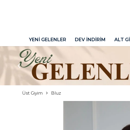
YENİ GELENLER
DEV İNDİRİM
ALT G
Üst Giyim
Bluz