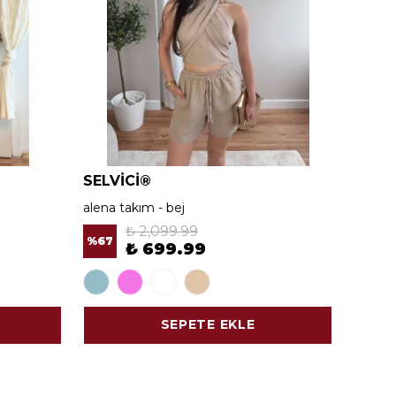
SELVİCİ®
SELV
alena takım - bej
alena 
₺ 2,099.99
%
67
%
67
₺ 699.99
SEPETE EKLE