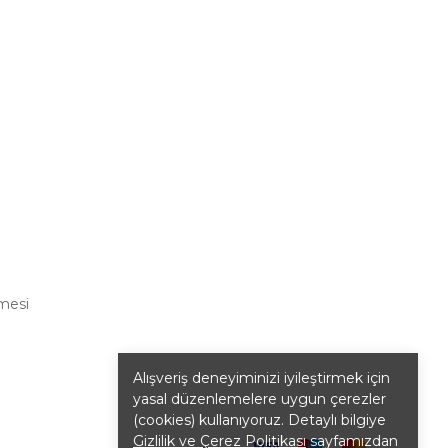
şmesi
Alışveriş deneyiminizi iyileştirmek için
yasal düzenlemelere uygun çerezler
(cookies) kullanıyoruz. Detaylı bilgiye
Gizlilik ve Çerez Politikası
sayfamızdan