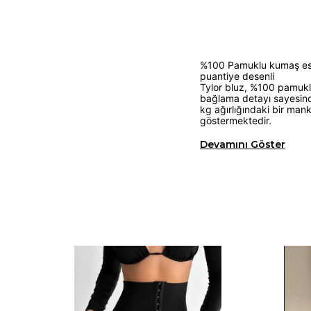
%100 Pamuklu kumaş esn
puantiye desenli
Tylor bluz, %100 pamuklu
bağlama detayı sayesind
kg ağırlığındaki bir man
göstermektedir.
Devamını Göster