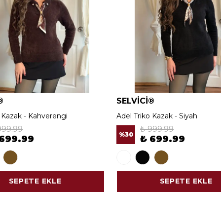
®
SELVİCİ®
o Kazak - Kahverengi
Adel Triko Kazak - Siyah
999.99
₺ 999.99
%
30
 699.99
₺ 699.99
SEPETE EKLE
SEPETE EKLE