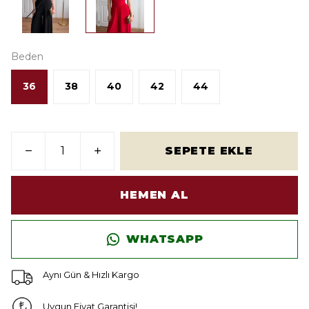
Beden
36
38
40
42
44
SEPETE EKLE
HEMEN AL
WHATSAPP
Aynı Gün & Hızlı Kargo
Uygun Fiyat Garantisi!