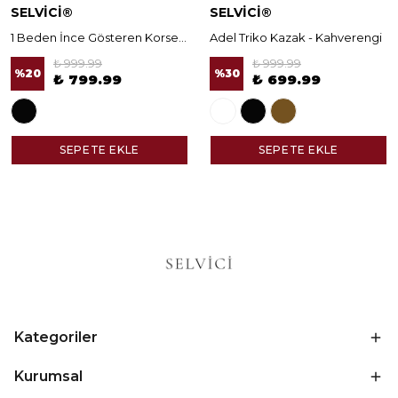
SELVİCİ®
SELVİCİ®
1 Beden İnce Gösteren Korseli Norella Tayt
Adel Triko Kazak - Kahverengi
₺ 999.99
₺ 999.99
%
20
%
30
₺ 799.99
₺ 699.99
SEPETE EKLE
SEPETE EKLE
Kategoriler
Kurumsal