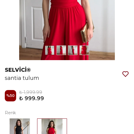
SELVİCİ®
santia tulum
₺ 1,999.99
%
50
₺ 999.99
Renk