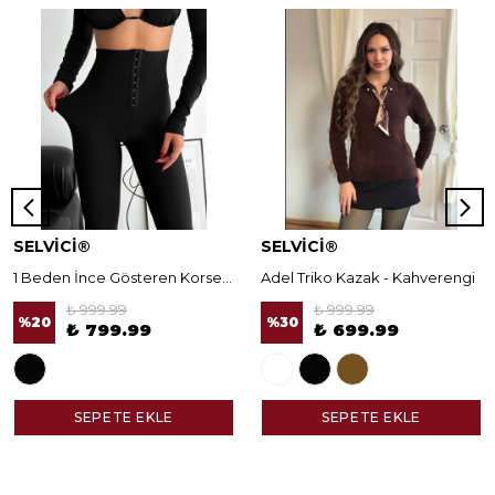
SELVİCİ®
SELVİCİ®
1 Beden İnce Gösteren Korseli Norella Tayt
Adel Triko Kazak - Kahverengi
₺ 999.99
₺ 999.99
%
20
%
30
₺ 799.99
₺ 699.99
SEPETE EKLE
SEPETE EKLE