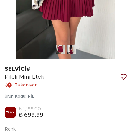
SELVİCİ®
Pileli Mini Etek
Tükeniyor
Ürün Kodu
:
PİL
₺ 1,199.00
%
42
₺ 699.99
Renk