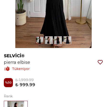
SELVİCİ®
pierra elbise
Tükeniyor
₺ 1,999.99
%
50
₺ 999.99
Renk