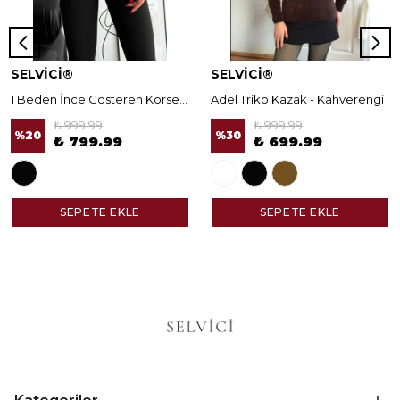
SELVİCİ®
SELVİCİ®
1 Beden İnce Gösteren Korseli Norella Tayt
Adel Triko Kazak - Kahverengi
₺ 999.99
₺ 999.99
%
20
%
30
₺ 799.99
₺ 699.99
SEPETE EKLE
SEPETE EKLE