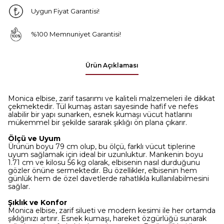
Uygun Fiyat Garantisi!
%100 Memnuniyet Garantisi!
Ürün Açıklaması
Monica elbise, zarif tasarımı ve kaliteli malzemeleri ile dikkat
çekmektedir. Tül kumaş astarı sayesinde hafif ve nefes
alabilir bir yapı sunarken, esnek kumaşı vücut hatlarını
mükemmel bir şekilde sararak şıklığı ön plana çıkarır.
Ölçü ve Uyum
Ürünün boyu 79 cm olup, bu ölçü, farklı vücut tiplerine
uyum sağlamak için ideal bir uzunluktur. Mankenin boyu
1.71 cm ve kilosu 56 kg olarak, elbisenin nasıl durduğunu
gözler önüne sermektedir. Bu özellikler, elbisenin hem
günlük hem de özel davetlerde rahatlıkla kullanılabilmesini
sağlar.
Şıklık ve Konfor
Monica elbise, zarif silueti ve modern kesimi ile her ortamda
şıklığınızı artırır. Esnek kumaşı, hareket özgürlüğü sunarak