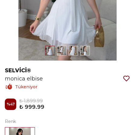
SELVİCİ®
monica elbise
Tükeniyor
₺ 1,899.99
%
47
₺ 999.99
Renk