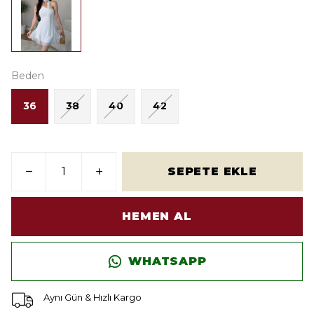
Beden
36
38
40
42
SEPETE EKLE
HEMEN AL
WHATSAPP
Aynı Gün & Hızlı Kargo