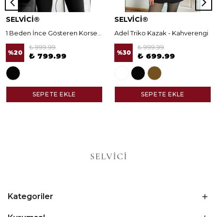
SELVİCİ®
SELVİCİ®
1 Beden İnce Gösteren Korseli Norella Tayt
Adel Triko Kazak - Kahverengi
₺ 999.99
₺ 999.99
%
20
%
30
₺ 799.99
₺ 699.99
SEPETE EKLE
SEPETE EKLE
Kategoriler