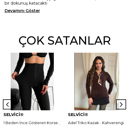
bir dokunuş katacaktı
Devamını Göster
ÇOK SATANLAR
SELVİCİ®
SELVİCİ®
1 Beden İnce Gösteren Korseli Norella Tayt
Adel Triko Kazak - Kahverengi