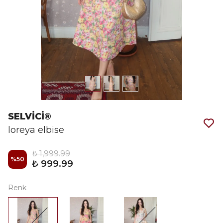
SELVİCİ®
loreya elbise
₺ 1,999.99
%
50
₺ 999.99
Renk