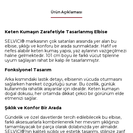
Ürün Açıklaması
Keten Kumaşın Zarafetiyle Tasarlanmış Elbise
SELVİCİ® markasının çok satanları arasında yer alan bu
elbise, şıklığı ve konforu bir arada sunmaktadır. Hafif ve
nefes alabilir keten kumaş yapısı, yaz aylarının vazgeçilmezi
haline gelmektedir. 101 cm boyu ile farklı vücut tiplerine
uyum sağlayan rahat bir kalıp ile tasarlanmıştır.
Fonksiyonel Tasarım
Arka kısmındaki lastik detayı, elbisenin vücuda oturmasını
sağlarken hareket özgürlüğü sunar. Bu özellik, günlük
kullanımda rahatlık arayanlar için idealdir. Keten kumaşın
doğal dokusu, her ortamda dikkat çekici bir görünüm elde
etmenizi sağlar.
Şıklık ve Konfor Bir Arada
Gündelik ve özel davetlerde tercih edilebilecek bu elbise,
farklı aksesuarlarla kombinlenerek her mevsim şıklığınızı
tamamlayacak bir parça olarak dolabınızda yer almalıdır.
SELVİCİ®’nin kaliteli işçiliği ve estetik tasarımı, stilinize zarif