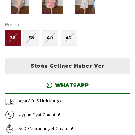
Beden
36
38
40
42
Stoğa Gelince Haber Ver
WHATSAPP
Aynı Gün & Hızlı Kargo
Uygun Fiyat Garantisi!
%100 Memnuniyet Garantisi!