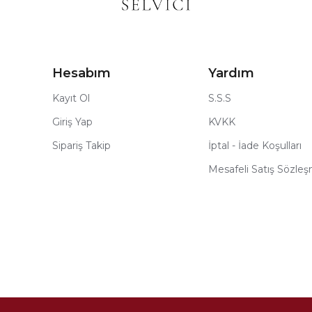
Hesabım
Yardım
Kayıt Ol
S.S.S
Giriş Yap
KVKK
Sipariş Takip
İptal - İade Koşulları
Mesafeli Satış Sözle