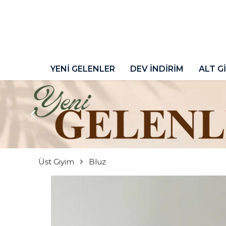
YENİ GELENLER
DEV İNDİRİM
ALT G
Üst Giyim
Bluz