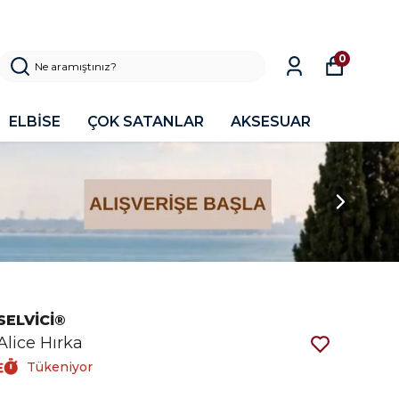
0
ELBİSE
ÇOK SATANLAR
AKSESUAR
SELVİCİ®
Alice Hırka
Tükeniyor