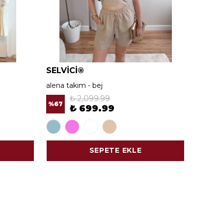
SELVİCİ®
SELV
alena takım - bej
alena 
₺ 2,099.99
%
67
%
67
₺ 699.99
SEPETE EKLE