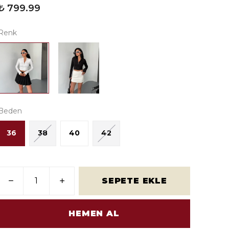
₺ 799.99
Renk
Beden
36
38
40
42
SEPETE EKLE
HEMEN AL