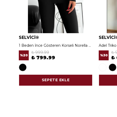
SELVİCİ®
SELVİCİ
1 Beden İnce Gösteren Korseli Norella Tayt
Adel Trik
₺ 999.99
₺ 
%
20
%
30
₺ 799.99
₺
SEPETE EKLE