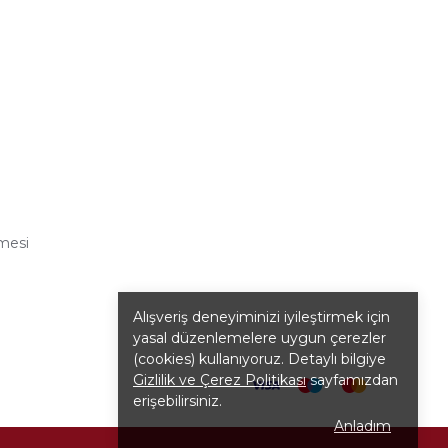
şmesi
Alışveriş deneyiminizi iyileştirmek için
yasal düzenlemelere uygun çerezler
(cookies) kullanıyoruz. Detaylı bilgiye
Gizlilik ve Çerez Politikası
sayfamızdan
erişebilirsiniz.
Anladım