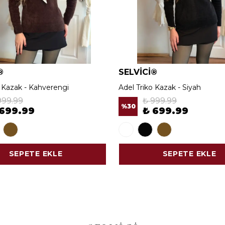
®
SELVİCİ®
o Kazak - Kahverengi
Adel Triko Kazak - Siyah
999.99
₺ 999.99
%
30
 699.99
₺ 699.99
SEPETE EKLE
SEPETE EKLE